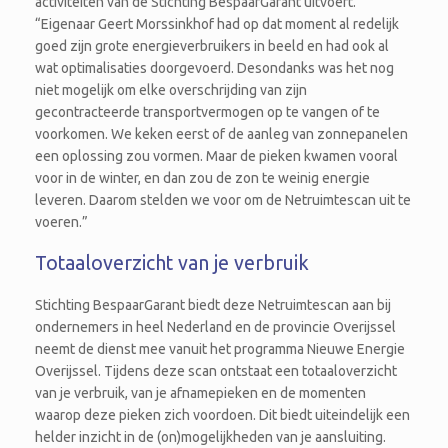
activiteiten van de Stichting BespaarGarant uitvoert.
“Eigenaar Geert Morssinkhof had op dat moment al redelijk
goed zijn grote energieverbruikers in beeld en had ook al
wat optimalisaties doorgevoerd. Desondanks was het nog
niet mogelijk om elke overschrijding van zijn
gecontracteerde transportvermogen op te vangen of te
voorkomen. We keken eerst of de aanleg van zonnepanelen
een oplossing zou vormen. Maar de pieken kwamen vooral
voor in de winter, en dan zou de zon te weinig energie
leveren. Daarom stelden we voor om de Netruimtescan uit te
voeren.”
Totaaloverzicht van je verbruik
Stichting BespaarGarant biedt deze Netruimtescan aan bij
ondernemers in heel Nederland en de provincie Overijssel
neemt de dienst mee vanuit het programma Nieuwe Energie
Overijssel. Tijdens deze scan ontstaat een totaaloverzicht
van je verbruik, van je afnamepieken en de momenten
waarop deze pieken zich voordoen. Dit biedt uiteindelijk een
helder inzicht in de (on)mogelijkheden van je aansluiting.