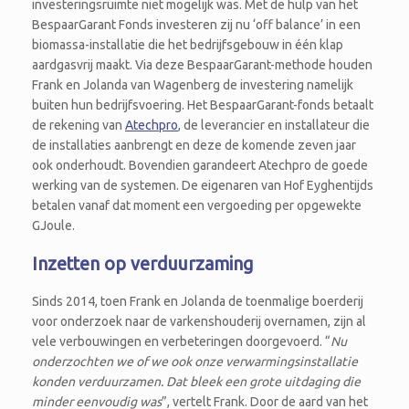
investeringsruimte niet mogelijk was. Met de hulp van het
BespaarGarant Fonds investeren zij nu ‘off balance’ in een
biomassa-installatie die het bedrijfsgebouw in één klap
aardgasvrij maakt. Via deze BespaarGarant-methode houden
Frank en Jolanda van Wagenberg de investering namelijk
buiten hun bedrijfsvoering. Het BespaarGarant-fonds betaalt
de rekening van
Atechpro
, de leverancier en installateur die
de installaties aanbrengt en deze de komende zeven jaar
ook onderhoudt. Bovendien garandeert Atechpro de goede
werking van de systemen. De eigenaren van Hof Eyghentijds
betalen vanaf dat moment een vergoeding per opgewekte
GJoule.
Inzetten op verduurzaming
Sinds 2014, toen Frank en Jolanda de toenmalige boerderij
voor onderzoek naar de varkenshouderij overnamen, zijn al
vele verbouwingen en verbeteringen doorgevoerd. “
Nu
onderzochten we of we ook onze verwarmingsinstallatie
konden verduurzamen. Dat bleek een grote uitdaging die
minder eenvoudig was
”, vertelt Frank. Door de aard van het