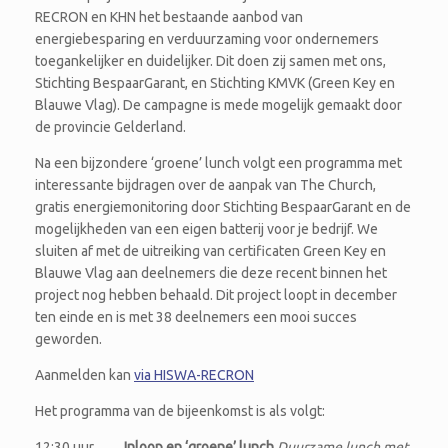
RECRON en KHN het bestaande aanbod van
energiebesparing en verduurzaming voor ondernemers
toegankelijker en duidelijker. Dit doen zij samen met ons,
Stichting BespaarGarant, en Stichting KMVK (Green Key en
Blauwe Vlag). De campagne is mede mogelijk gemaakt door
de provincie Gelderland.
Na een bijzondere ‘groene’ lunch volgt een programma met
interessante bijdragen over de aanpak van The Church,
gratis energiemonitoring door Stichting BespaarGarant en de
mogelijkheden van een eigen batterij voor je bedrijf. We
sluiten af met de uitreiking van certificaten Green Key en
Blauwe Vlag aan deelnemers die deze recent binnen het
project nog hebben behaald. Dit project loopt in december
ten einde en is met 38 deelnemers een mooi succes
geworden.
Aanmelden kan
via HISWA-RECRON
Het programma van de bijeenkomst is als volgt:
12:30 uur
Inloop en ‘groene’ lunch
Duurzame lunch met