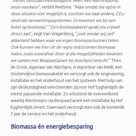
“
Vanuit duurzaamheidsoogpunt heeft een warmtepomp
onze voorkeur”,
vertelt Reidsma.
“Maar omdat die optie in
deze situatie niet mogelijk is, zochten we naar andere, CO
-
2
neutrale verwarmingssystemen. Zo kwamen we bij een
ketel op biomassa.
” “
Zo’n biomassaketel sprak ons vrijwel
direct aan
”, zegt Van Wagenberg, “
juist omdat wij zelf
akkerland hebben waar we eigen biomassa kunnen telen.
Ook kunnen we hier uit de regio reststromen biomassa
halen, zoals snoeiafval. Door al die mogelijkheden kwamen
we samen met BespaarGarant bij Atechpro terecht
.” Theo
de Groot, eigenaar van Atechpro, is importeur van KWB, een
Oostenrijkse biomassaketel en verzorgt ook de engineering,
installatie en het onderhoud van het systeem. Met hulp van
zijn deskundigheid selecteerden zij voor Hof Eyghentijds de
meest passende installatie. Zo ontstond de overeenkomt
waarbij Atechnopro via BespaarGarant een installatie bij Hof
Eyghentijds levert. Daarnaast verzorgt men ook de komende
7 jaar de service en het onderhoud.
Biomassa én energiebesparing