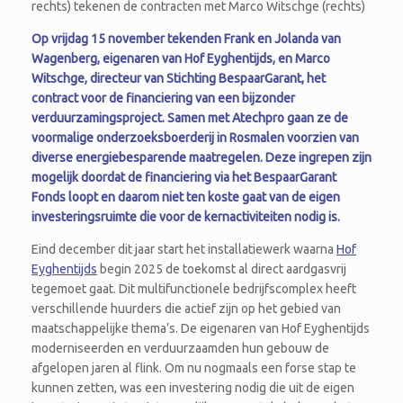
rechts) tekenen de contracten met Marco Witschge (rechts)
Op vrijdag 15 november tekenden Frank en Jolanda van
Wagenberg, eigenaren van Hof Eyghentijds, en Marco
Witschge, directeur van Stichting BespaarGarant, het
contract voor de financiering van een bijzonder
verduurzamingsproject. Samen met Atechpro gaan ze de
voormalige onderzoeksboerderij in Rosmalen voorzien van
diverse energiebesparende maatregelen. Deze ingrepen zijn
mogelijk doordat de financiering via het BespaarGarant
Fonds loopt en daarom niet ten koste gaat van de eigen
investeringsruimte die voor de kernactiviteiten nodig is.
Eind december dit jaar start het installatiewerk waarna
Hof
Eyghentijds
begin 2025 de toekomst al direct aardgasvrij
tegemoet gaat. Dit multifunctionele bedrijfscomplex heeft
verschillende huurders die actief zijn op het gebied van
maatschappelijke thema’s. De eigenaren van Hof Eyghentijds
moderniseerden en verduurzaamden hun gebouw de
afgelopen jaren al flink. Om nu nogmaals een forse stap te
kunnen zetten, was een investering nodig die uit de eigen