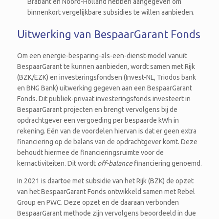
Brabant en Noord-Holland hebben aangegeven om
binnenkort vergelijkbare subsidies te willen aanbieden.
Uitwerking van BespaarGarant Fonds
Om een energie-besparing-als-een-dienst-model vanuit
BespaarGarant te kunnen aanbieden, wordt samen met Rijk
(BZK/EZK) en investeringsfondsen (Invest-NL, Triodos bank
en BNG Bank) uitwerking gegeven aan een BespaarGarant
Fonds. Dit publiek-privaat investeringsfonds investeert in
BespaarGarant projecten en brengt vervolgens bij de
opdrachtgever een vergoeding per bespaarde kWh in
rekening. Eén van de voordelen hiervan is dat er geen extra
financiering op de balans van de opdrachtgever komt. Deze
behoudt hiermee de financieringsruimte voor de
kernactiviteiten. Dit wordt
off-balance
financiering genoemd.
In 2021 is daartoe met subsidie van het Rijk (BZK) de opzet
van het BespaarGarant Fonds ontwikkeld samen met Rebel
Group en PWC. Deze opzet en de daaraan verbonden
BespaarGarant methode zijn vervolgens beoordeeld in due