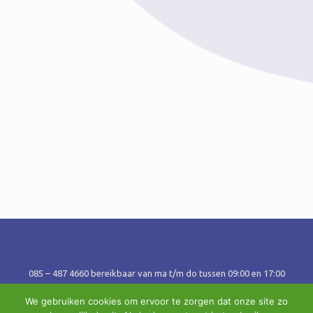
085 – 487 4660 bereikbaar van ma t/m do tussen 09:00 en 17:00
uur
info@bespaargarant | Arthur van Schendelstraat 600, 3511MJ
We gebruiken cookies om ervoor te zorgen dat onze site zo
Utrecht |
Bezoeklocatie:
Bennekomseweg 41-43, 6717 LL Ede