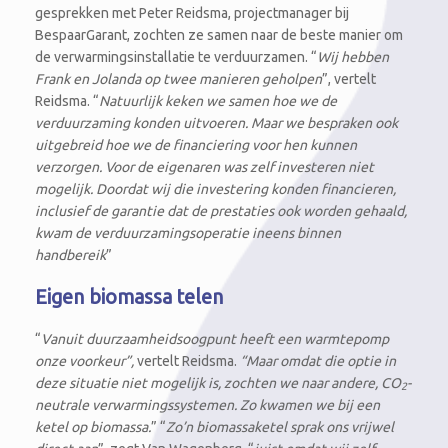
gesprekken met Peter Reidsma, projectmanager bij
BespaarGarant, zochten ze samen naar de beste manier om
de verwarmingsinstallatie te verduurzamen. “
Wij hebben
Frank en Jolanda op twee manieren geholpen
”, vertelt
Reidsma. “
Natuurlijk keken we samen hoe we de
verduurzaming konden uitvoeren. Maar we bespraken ook
uitgebreid hoe we de financiering voor hen kunnen
verzorgen. Voor de eigenaren was zelf investeren niet
mogelijk. Doordat wij die investering konden financieren,
inclusief de garantie dat de prestaties ook worden gehaald,
kwam de verduurzamingsoperatie ineens binnen
handbereik
”
Eigen biomassa telen
“
Vanuit duurzaamheidsoogpunt heeft een warmtepomp
onze voorkeur”,
vertelt Reidsma.
“Maar omdat die optie in
deze situatie niet mogelijk is, zochten we naar andere, CO
-
2
neutrale verwarmingssystemen. Zo kwamen we bij een
ketel op biomassa.
” “
Zo’n biomassaketel sprak ons vrijwel