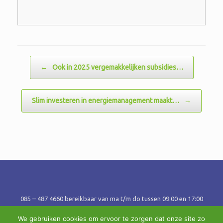
Bericht navigatie
←
Ook in 2025 vergemakkelijken subsidies…
Slim investeren in energiemanagement maakt…
→
085 – 487 4660 bereikbaar van ma t/m do tussen 09:00 en 17:00
uur
info@bespaargarant | Arthur van Schendelstraat 600, 3511MJ
We gebruiken cookies om ervoor te zorgen dat onze site zo