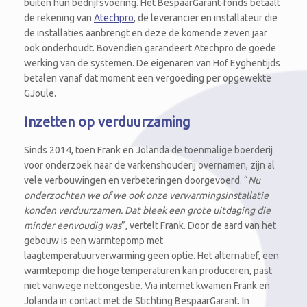
buiten hun bedrijfsvoering. Het BespaarGarant-fonds betaalt
de rekening van
Atechpro
, de leverancier en installateur die
de installaties aanbrengt en deze de komende zeven jaar
ook onderhoudt. Bovendien garandeert Atechpro de goede
werking van de systemen. De eigenaren van Hof Eyghentijds
betalen vanaf dat moment een vergoeding per opgewekte
GJoule.
Inzetten op verduurzaming
Sinds 2014, toen Frank en Jolanda de toenmalige boerderij
voor onderzoek naar de varkenshouderij overnamen, zijn al
vele verbouwingen en verbeteringen doorgevoerd. “
Nu
onderzochten we of we ook onze verwarmingsinstallatie
konden verduurzamen. Dat bleek een grote uitdaging die
minder eenvoudig was
”, vertelt Frank. Door de aard van het
gebouw is een warmtepomp met
laagtemperatuurverwarming geen optie. Het alternatief, een
warmtepomp die hoge temperaturen kan produceren, past
niet vanwege netcongestie. Via internet kwamen Frank en
Jolanda in contact met de Stichting BespaarGarant. In