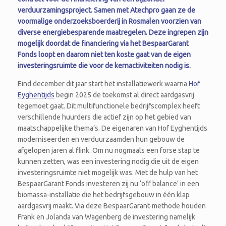
verduurzamingsproject. Samen met Atechpro gaan ze de
voormalige onderzoeksboerderij in Rosmalen voorzien van
diverse energiebesparende maatregelen. Deze ingrepen zijn
mogelijk doordat de financiering via het BespaarGarant
Fonds loopt en daarom niet ten koste gaat van de eigen
investeringsruimte die voor de kernactiviteiten nodig is.
Eind december dit jaar start het installatiewerk waarna
Hof
Eyghentijds
begin 2025 de toekomst al direct aardgasvrij
tegemoet gaat. Dit multifunctionele bedrijfscomplex heeft
verschillende huurders die actief zijn op het gebied van
maatschappelijke thema’s. De eigenaren van Hof Eyghentijds
moderniseerden en verduurzaamden hun gebouw de
afgelopen jaren al flink. Om nu nogmaals een forse stap te
kunnen zetten, was een investering nodig die uit de eigen
investeringsruimte niet mogelijk was. Met de hulp van het
BespaarGarant Fonds investeren zij nu ‘off balance’ in een
biomassa-installatie die het bedrijfsgebouw in één klap
aardgasvrij maakt. Via deze BespaarGarant-methode houden
Frank en Jolanda van Wagenberg de investering namelijk