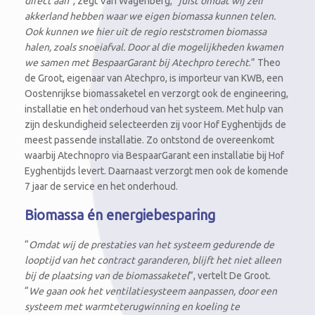
direct aan
”, zegt Van Wagenberg, “
juist omdat wij zelf
akkerland hebben waar we eigen biomassa kunnen telen.
Ook kunnen we hier uit de regio reststromen biomassa
halen, zoals snoeiafval. Door al die mogelijkheden kwamen
we samen met BespaarGarant bij Atechpro terecht
.” Theo
de Groot, eigenaar van Atechpro, is importeur van KWB, een
Oostenrijkse biomassaketel en verzorgt ook de engineering,
installatie en het onderhoud van het systeem. Met hulp van
zijn deskundigheid selecteerden zij voor Hof Eyghentijds de
meest passende installatie. Zo ontstond de overeenkomt
waarbij Atechnopro via BespaarGarant een installatie bij Hof
Eyghentijds levert. Daarnaast verzorgt men ook de komende
7 jaar de service en het onderhoud.
Biomassa én energiebesparing
“
Omdat wij de prestaties van het systeem gedurende de
looptijd van het contract garanderen, blijft het niet alleen
bij de plaatsing van de biomassaketel
”, vertelt De Groot.
“
We gaan ook het ventilatiesysteem aanpassen, door een
systeem met warmteterugwinning en koeling te