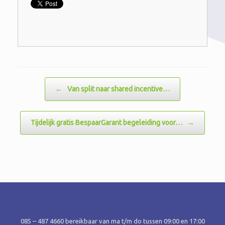
Bericht navigatie
←
Van split naar shared incentive…
Tijdelijk gratis BespaarGarant begeleiding voor…
→
085 – 487 4660 bereikbaar van ma t/m do tussen 09:00 en 17:00