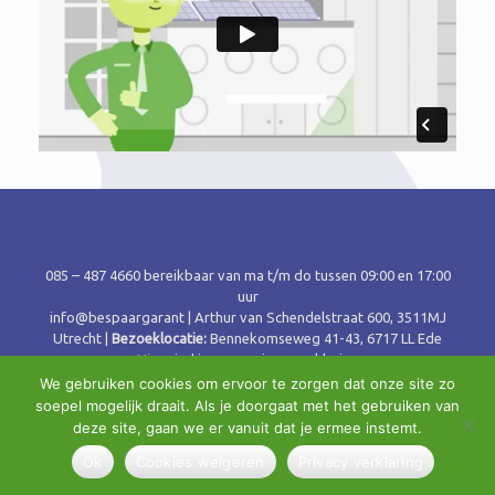
085 – 487 4660 bereikbaar van ma t/m do tussen 09:00 en 17:00
uur
info@bespaargarant | Arthur van Schendelstraat 600, 3511MJ
Utrecht |
Bezoeklocatie:
Bennekomseweg 41-43, 6717 LL Ede
Hier
vind je onze privacyverklaring
We gebruiken cookies om ervoor te zorgen dat onze site zo
soepel mogelijk draait. Als je doorgaat met het gebruiken van
deze site, gaan we er vanuit dat je ermee instemt.
Ok
Cookies weigeren
Privacy verklaring