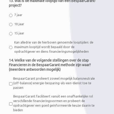
13. Wat is de maximale looptijd van een BespaarGarant-
project?
7 jaar
10 jaar
15 jaar
Kan alledrie van de hierboven genoemde looptijden: de
maximum looptijd wordt bepaald door de
opdrachtgever en diens financieringsmogelijkheden
14. Welke van de volgende stellingen over de stap
Financieren in de BespaarGarant methode zijn waar?
(meerdere antwoorden mogelijk)
BespaarGarant probeert zoveel mogelijk balansneutrale
(off-balance) energie-besparing-als-een-dienst toe te
passen
BespaarGarant faciliteert vanuit een onafhankelijke rol
verschillende financieringsvormen en probeert de
opdrachtgever een goed geïnformeerde keuze daarin te
bieden