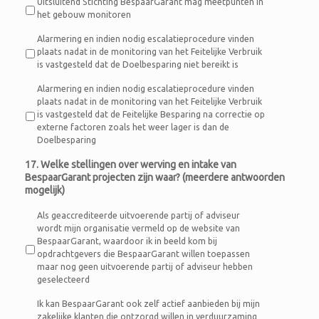
Uitsluitend Stichting BespaarGarant mag meetpunten in
het gebouw monitoren
Alarmering en indien nodig escalatieprocedure vinden
plaats nadat in de monitoring van het Feitelijke Verbruik
is vastgesteld dat de Doelbesparing niet bereikt is
Alarmering en indien nodig escalatieprocedure vinden
plaats nadat in de monitoring van het Feitelijke Verbruik
is vastgesteld dat de Feitelijke Besparing na correctie op
externe factoren zoals het weer lager is dan de
Doelbesparing
17. Welke stellingen over werving en intake van
BespaarGarant projecten zijn waar? (meerdere antwoorden
mogelijk)
Als geaccrediteerde uitvoerende partij of adviseur
wordt mijn organisatie vermeld op de website van
BespaarGarant, waardoor ik in beeld kom bij
opdrachtgevers die BespaarGarant willen toepassen
maar nog geen uitvoerende partij of adviseur hebben
geselecteerd
Ik kan BespaarGarant ook zelf actief aanbieden bij mijn
zakelijke klanten die ontzorgd willen in verduurzaming